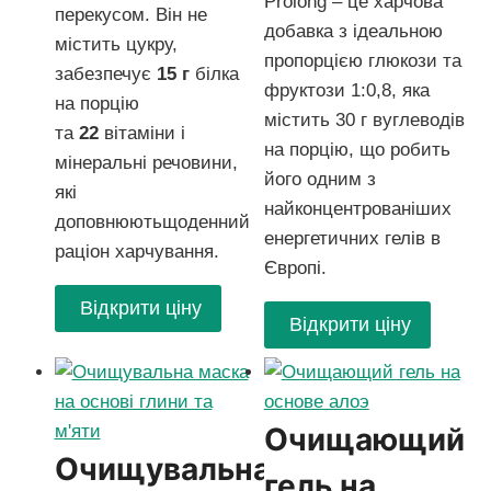
Prolong – це харчова
перекусом. Він не
добавка з ідеальною
містить цукру,
пропорцією глюкози та
забезпечує
15 г
білка
фруктози 1:0,8, яка
на порцію
містить 30 г вуглеводів
та
22
вітаміни і
на порцію, що робить
мінеральні речовини,
його одним з
які
найконцентрованіших
доповнюютьщоденний
енергетичних гелів в
раціон харчування.
Європі.
Відкрити ціну
Відкрити ціну
Очищающий
Очищувальна
гель на