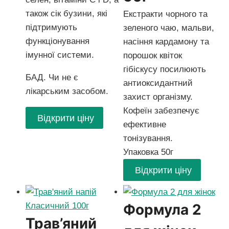
також сік бузини, які
Екстракти чорного та
підтримують
зеленого чаю, мальви,
функціонування
насіння кардамону та
імунної системи.
порошок квіток
гібіскусу посилюють
БАД. Чи не є
антиоксидантний
лікарським засобом.
захист організму.
Кофеїн забезпечує
Відкрити ціну
ефективне
тонізування.
Упаковка 50г
Відкрити ціну
Формула 2
Трав’яний