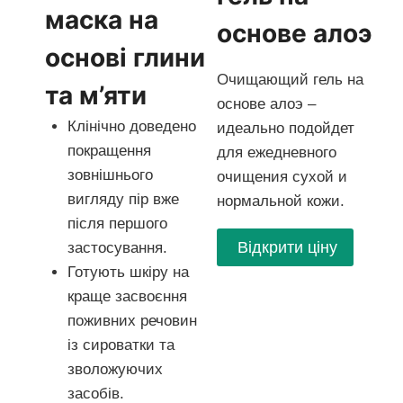
маска на
основе алоэ
основі глини
Очищающий гель на
та м’яти
основе алоэ –
Клінічно доведено
идеально подойдет
покращення
для ежедневного
зовнішнього
очищения сухой и
вигляду пір вже
нормальной кожи.
після першого
Відкрити ціну
застосування.
Готують шкіру на
краще засвоєння
поживних речовин
із сироватки та
зволожуючих
засобів.