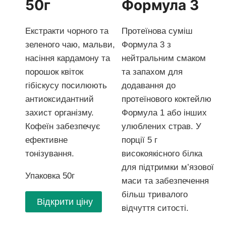
50г
Формула 3
Екстракти чорного та
Протеїнова суміш
зеленого чаю, мальви,
Формула 3 з
насіння кардамону та
нейтральним смаком
порошок квіток
та запахом для
гібіскусу посилюють
додавання до
антиоксидантний
протеїнового коктейлю
захист організму.
Формула 1 або інших
Кофеїн забезпечує
улюблених страв. У
ефективне
порції 5 г
тонізування.
високоякісного білка
для підтримки м’язової
Упаковка 50г
маси та забезпечення
більш тривалого
Відкрити ціну
відчуття ситості.