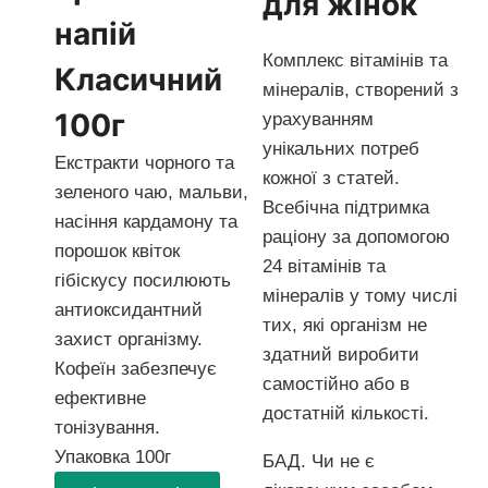
для жінок
напій
Комплекс вітамінів та
Класичний
мінералів, створений з
100г
урахуванням
унікальних потреб
Екстракти чорного та
кожної з статей.
зеленого чаю, мальви,
Всебічна підтримка
насіння кардамону та
раціону за допомогою
порошок квіток
24 вітамінів та
гібіскусу посилюють
мінералів у тому числі
антиоксидантний
тих, які організм не
захист організму.
здатний виробити
Кофеїн забезпечує
самостійно або в
ефективне
достатній кількості.
тонізування.
Упаковка 100г
БАД. Чи не є