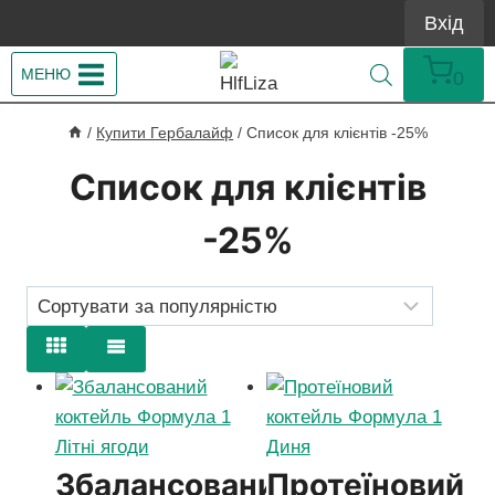
Перейти
Вхід
до
вмісту
МЕНЮ
0
/
Купити Гербалайф
/
Список для клієнтів -25%
Список для клієнтів
-25%
Збалансований
Протеїновий