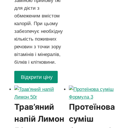
заміною прийому їжі
для дієти з
обмеженим вмістом
калорій. При цьому
забезпечує необхідну
кількість поживних
речовин з точки зору
вітамінів і мінералів,
білків і клітковини.
Відкрити ціну
Трав’яний
Протеїнова
напій Лимон
суміш