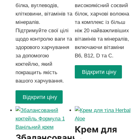
білка, вуглеводів,
високоякісний соєвий
клітковини, вітамінів та
білок, харчові волокна
мінералів.
та комплекс із більш
Підтримуйте свої цілі
ніж 20 найважливіших
щодо контролю ваги та
вітамінів та мінералів,
здорового харчування
включаючи вітаміни
за допомогою
B6, B12, D та C.
коктейлю, який
Відкрити ціну
покращить якість
вашого харчування.
Відкрити ціну
Крем для
Збалансований