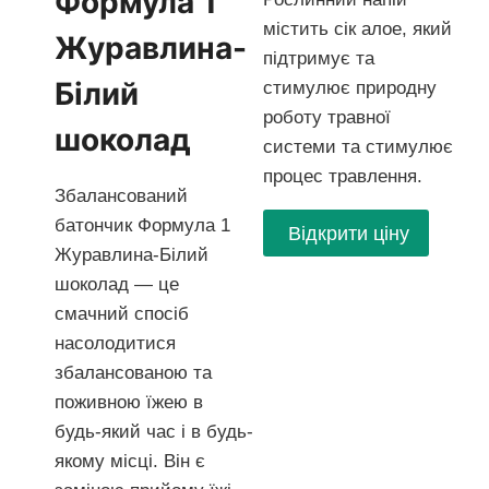
Формула 1
містить сік алое, який
Журавлина-
підтримує та
Білий
стимулює природну
роботу травної
шоколад
системи та стимулює
процес травлення.
Збалансований
батончик Формула 1
Відкрити ціну
Журавлина-Білий
шоколад — це
смачний спосіб
насолодитися
збалансованою та
поживною їжею в
будь-який час і в будь-
якому місці. Він є