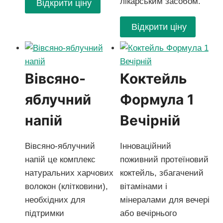
лікарським засобом.
Відкрити ціну
Відкрити ціну
Вівсяно-
Коктейль
яблучний
Формула 1
напій
Вечірній
Вівсяно-яблучний
Інноваційний
напій це комплекс
поживний протеїновий
натуральних харчових
коктейль, збагачений
волокон (клітковини),
вітамінами і
необхідних для
мінералами для вечері
підтримки
або вечірнього