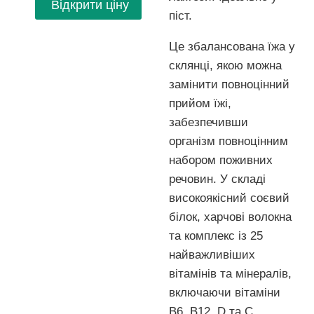
Відкрити ціну
піст.
Це збалансована їжа у
склянці, якою можна
замінити повноцінний
прийом їжі,
забезпечивши
організм повноцінним
набором поживних
речовин. У складі
високоякісний соєвий
білок, харчові волокна
та комплекс із 25
найважливіших
вітамінів та мінералів,
включаючи вітаміни
B6, B12, D та C.