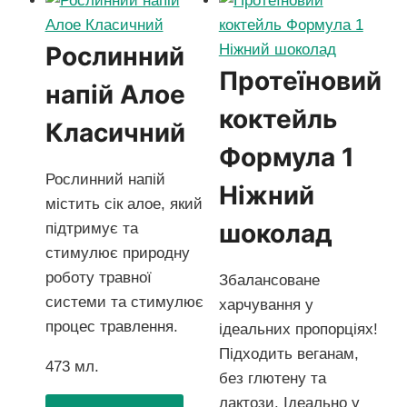
Рослинний
Протеїновий
напій Алое
коктейль
Класичний
Формула 1
Рослинний напій
Ніжний
містить сік алое, який
шоколад
підтримує та
стимулює природну
роботу травної
Збалансоване
системи та стимулює
харчування у
процес травлення.
ідеальних пропорціях!
Підходить веганам,
473 мл.
без глютену та
лактози. Ідеально у