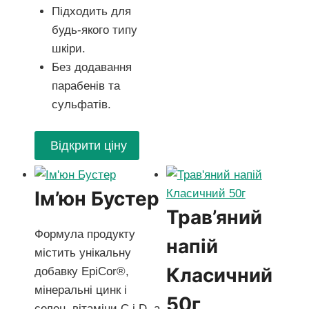
Підходить для
будь-якого типу
шкіри.
Без додавання
парабенів та
сульфатів.
Відкрити ціну
Ім’юн Бустер
Трав’яний
Формула продукту
напій
містить унікальну
Класичний
добавку EpiCor®,
мінеральні цинк і
50г
селен, вітаміни С і D, а