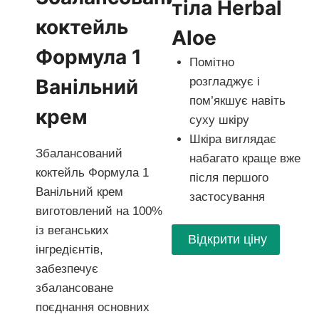
тіла Herbal
коктейль
Aloe
Формула 1
Помітно
Ванільний
розгладжує і
пом’якшує навіть
крем
суху шкіру
Шкіра виглядає
Збалансований
набагато краще вже
коктейль Формула 1
після першого
Ванільний крем
застосування
виготовлений ​​на 100%
із веганських
Відкрити ціну
інгредієнтів,
забезпечує
збалансоване
поєднання основних