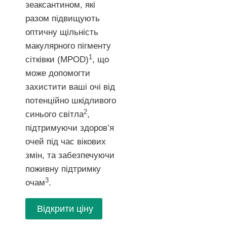
зеаксантином, які
разом підвищують
оптичну щільність
макулярного пігменту
1
сітківки (MPOD)
, що
може допомогти
захистити ваші очі від
потенційно шкідливого
2
синього світла
,
підтримуючи здоров’я
очей під час вікових
змін, та забезпечуючи
поживну підтримку
3
очам
.
Відкрити ціну