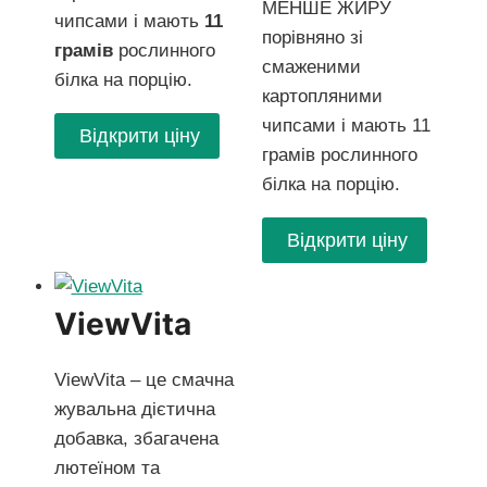
МЕНШЕ ЖИРУ
чипсами і мають
11
порівняно зі
грамів
рослинного
смаженими
білка на порцію.
картопляними
чипсами і мають 11
Відкрити ціну
грамів рослинного
білка на порцію.
Відкрити ціну
ViewVita
ViewVita – це смачна
жувальна дієтична
добавка, збагачена
лютеїном та