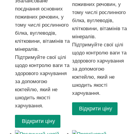
збалансоване
поживних речовин, у
поєднання основних
тому числі рослинного
поживних речовин, у
білка, вуглеводів,
тому числі рослинного
клітковини, вітамінів та
білка, вуглеводів,
мінералів.
клітковини, вітамінів та
Підтримуйте свої цілі
мінералів.
щодо контролю ваги та
Підтримуйте свої цілі
здорового харчування
щодо контролю ваги та
за допомогою
здорового харчування
коктейлю, який не
за допомогою
шкодить якості
коктейлю, який не
харчування.
шкодить якості
харчування.
Відкрити ціну
Відкрити ціну