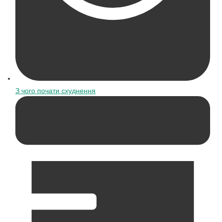
З чого почати схуднення