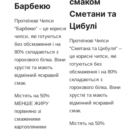
смаком
Барбекю
Сметани та
Протеїнові Чипси
Цибулі
“Барбекю” – це корисні
чипси, які готуються
Протеїнові Чипси
без обсмаження і на
“Сметана та Цибуля” –
80% складаються з
це корисні чипси, які
горохового білка. Вони
готуються без
хрусткі та мають
обсмаження і на 80%
відмінний яскравий
складаються з
смак.
горохового білка. Вони
хрусткі та мають
Містять на 50%
відмінний яскравий
МЕНШЕ ЖИРУ
смак.
порівняно зі
смаженими
Містять на 50%
картопляними