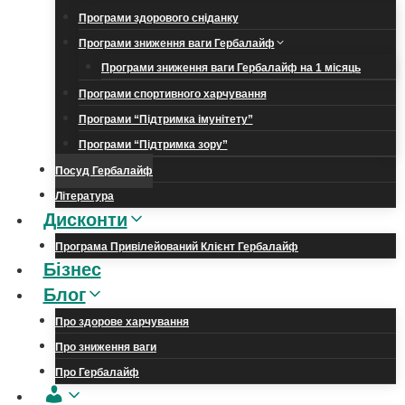
Програми здорового сніданку
Програми зниження ваги Гербалайф
Програми зниження ваги Гербалайф на 1 місяць
Програми спортивного харчування
Програми “Підтримка імунітету”
Програми “Підтримка зору”
Посуд Гербалайф
Література
Дисконти
Програма Привілейований Клієнт Гербалайф
Бізнес
Блог
Про здорове харчування
Про зниження ваги
Про Гербалайф
Обліковий