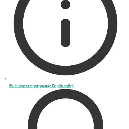
Як скласти программу Гербалайф