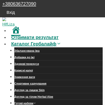
Перейти
+380636727090
до
Вхід
вмісту
Головна
Отримати результат
Каталог Гербалайф
Збалансована їжа
Добавки до їжі
Здорові перекуси
Корисні напої
Зниження ваги
Спортивне харчування
Догляд за лицем Skin
Догляд за тілом Herbal Aloe
Готові набори