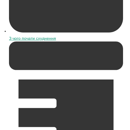
З чого почати схуднення