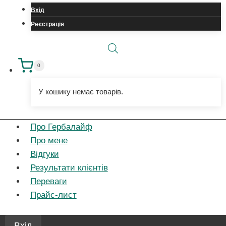
запис
Вхід
Реєстрація
0
У кошику немає товарів.
Про Гербалайф
Про мене
Відгуки
Результати клієнтів
Переваги
Прайс-лист
Вхід