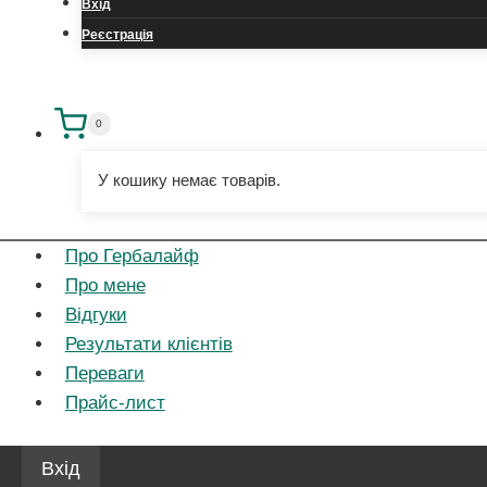
Вхід
Реєстрація
0
У кошику немає товарів.
Про Гербалайф
Про мене
Відгуки
Результати клієнтів
Переваги
Прайс-лист
Вхід