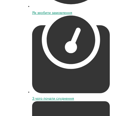
Як зробити замовлення
З чого почати схуднення