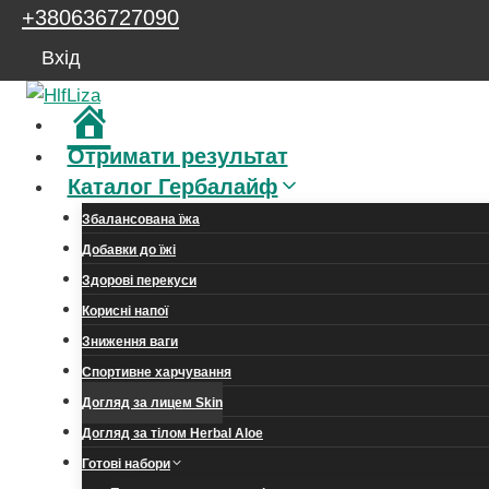
Перейти
+380636727090
до
Вхід
вмісту
Головна
Отримати результат
Каталог Гербалайф
Збалансована їжа
Добавки до їжі
Здорові перекуси
Корисні напої
Зниження ваги
Спортивне харчування
Догляд за лицем Skin
Догляд за тілом Herbal Aloe
Готові набори