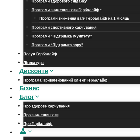
Програми здорового сніданку
Програми зниження ваги Гербалайф
Програми зниження ваги Гербалайф на 1 місяць
Програми спортивного харчування
Програми “Підтримка імунітету”
Програми “Підтримка зору”
Посуд Гербалайф
Література
Дисконти
Програма Привілейований Клієнт Гербалайф
Бізнес
Блог
Про здорове харчування
Про зниження ваги
Про Гербалайф
Обліковий
запис