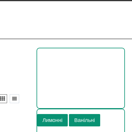
Знижка до 35%
Ціни та система дисконту
Дізнатись
Лимонні
Ванільні