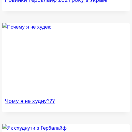
Чому я не худну???