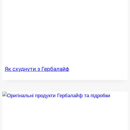
Як схуднути з Гербалайф