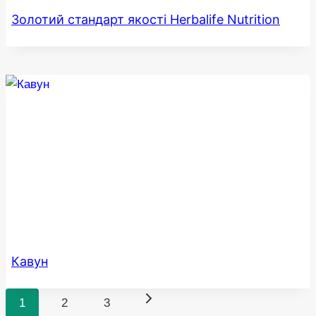
Золотий стандарт якості Herbalife Nutrition
Кавун
Навігація
Наступна
1
2
3