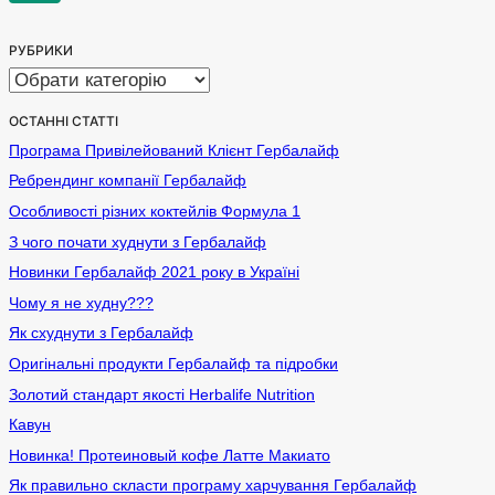
за
сторінка
РУБРИКИ
сторінками
Рубрики
ОСТАННІ СТАТТІ
Програма Привілейований Клієнт Гербалайф
Ребрендинг компанії Гербалайф
Особливості різних коктейлів Формула 1
З чого почати худнути з Гербалайф
Новинки Гербалайф 2021 року в Україні
Чому я не худну???
Як схуднути з Гербалайф
Оригінальні продукти Гербалайф та підробки
Золотий стандарт якості Herbalife Nutrition
Кавун
Новинка! Протеиновый кофе Латте Макиато
Як правильно скласти програму харчування Гербалайф