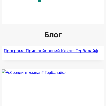
Блог
Програма Привілейований Клієнт Гербалайф