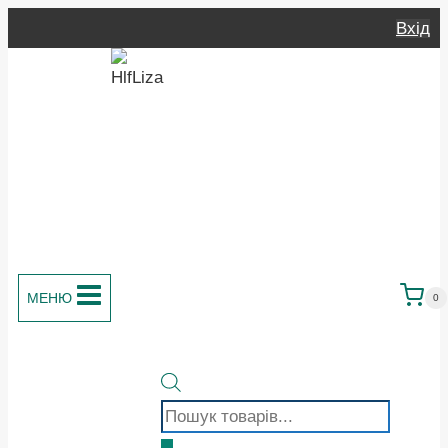
Перейти
Вхід
до
вмісту
МЕНЮ
0
Пошук
товарів