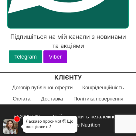
Підпишіться на мій канали з новинами
та акціями
Telegram
Viber
КЛІЄНТУ
Договір публічної оферти
Конфіденційність
Оплата
Доставка
Політика повернення
© 2026 HlfLiza - Сайт належить незалежному
1
Ласкаво просимо!
🙂
Що
партнеру Herbalife Nutrition
вас цікавить?