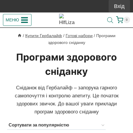
Перейти
Вхід
до
вмісту
МЕНЮ
0
/
Купити Гербалайф
/
Готові набори
/
Програми
здорового сніданку
Програми здорового
сніданку
Сніданок від Гербалайф – запорука гарного
самопочуття і контролю апетиту. Це початок
здорових звичок. До вашої уваги приклади
програм здорового сніданку