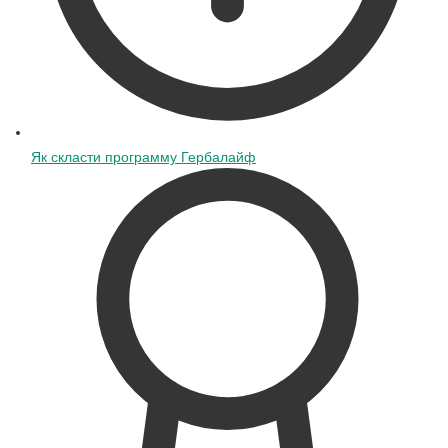
Як скласти программу Гербалайф