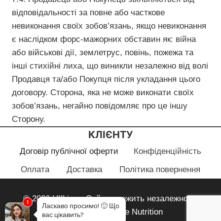
відповідальності за повне або часткове
невиконання своїх зобов’язань, якщо невиконання
є наслідком форс-мажорних обставин як: війна
або військові дії, землетрус, повінь, пожежа та
інші стихійні лиха, що виникли незалежно від волі
Продавця та/або Покупця після укладання цього
договору. Сторона, яка не може виконати своїх
зобов’язань, негайно повідомляє про це іншу
Сторону.
КЛІЄНТУ
Договір публічної оферти
Конфіденційність
Оплата
Доставка
Політика повернення
© 2026 HlfLiza - Сайт належить незалежному
1
Ласкаво просимо!
🙂
Що
партнеру Herbalife Nutrition
вас цікавить?