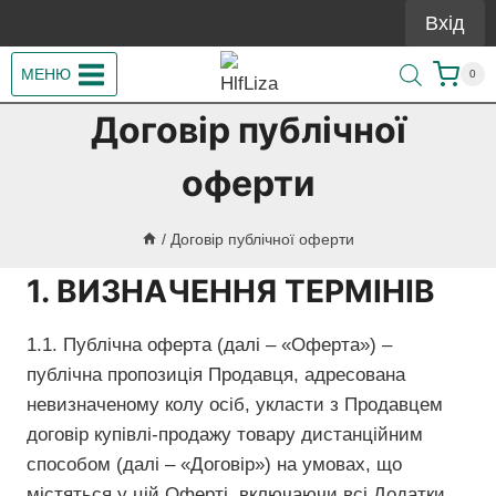
Перейти
Вхід
до
вмісту
МЕНЮ
0
Договір публічної
оферти
/
Договір публічної оферти
1. ВИЗНАЧЕННЯ ТЕРМІНІВ
1.1. Публічна оферта (далі – «Оферта») –
публічна пропозиція Продавця, адресована
невизначеному колу осіб, укласти з Продавцем
договір купівлі-продажу товару дистанційним
способом (далі – «Договір») на умовах, що
містяться у цій Оферті, включаючи всі Додатки.