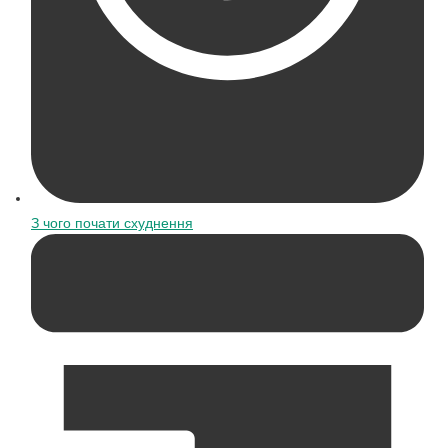
З чого почати схуднення