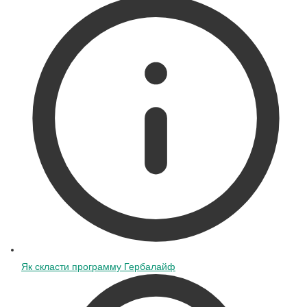
Як скласти программу Гербалайф