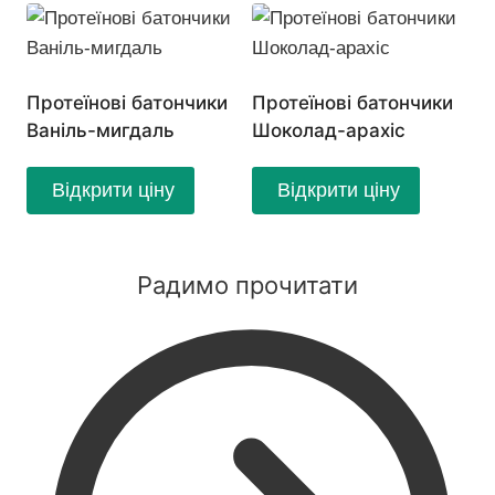
Протеїнові батончики
Протеїнові батончики
Ваніль-мигдаль
Шоколад-арахіс
Відкрити ціну
Відкрити ціну
Радимо прочитати