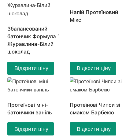
Напій Протеїновий
Мікс
Збалансований
батончик Формула 1
Журавлина-Білий
шоколад
Відкрити ціну
Відкрити ціну
Протеїнові міні-
Протеїнові Чипси зі
батончики ваніль
смаком Барбекю
Відкрити ціну
Відкрити ціну