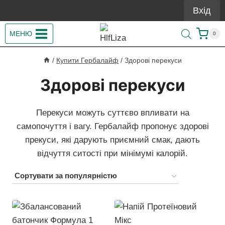
Перейти
Вхід
до
вмісту
МЕНЮ
0
/
Купити Гербалайф
/
Здорові перекуси
Здорові перекуси
Перекуси можуть суттєво впливати на
самопочуття і вагу. Гербалайф пропонує здорові
прекуси, які дарують приємний смак, дають
відчуття ситості при мінімумі калорій.