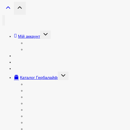
Перемкнути
Мій аккаунт
меню
нащадка
Вхід
Зареєструватися
Головна
Про мене
Отримати результат
Перемкнути
Каталог Гербалайф
меню
нащадка
Збалансована їжа
Добавки до їжі
Здорові перекуси
Корисні напої
Зниження ваги
Спортивне харчування
Готові набори
Догляд за лицем Skin