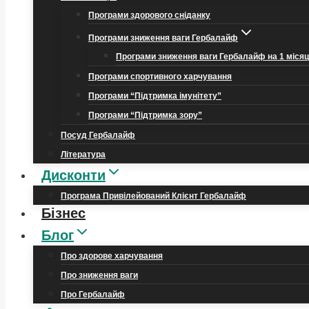
Програми здорового сніданку
Програми зниження ваги Гербалайф
Програми зниження ваги Гербалайф на 1 міся
Програми спортивного харчування
Програми “Підтримка імунітету”
Програми “Підтримка зору”
Посуд Гербалайф
Література
Дисконти
Програма Привілейований Клієнт Гербалайф
Бізнес
Блог
Про здорове харчування
Про зниження ваги
Про Гербалайф