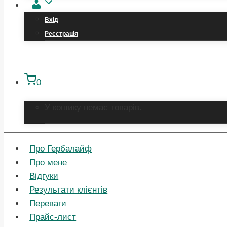
Обліковий
запис
Вхід
Реєстрація
0
У кошику немає товарів.
Про Гербалайф
Про мене
Відгуки
Результати клієнтів
Переваги
Прайс-лист