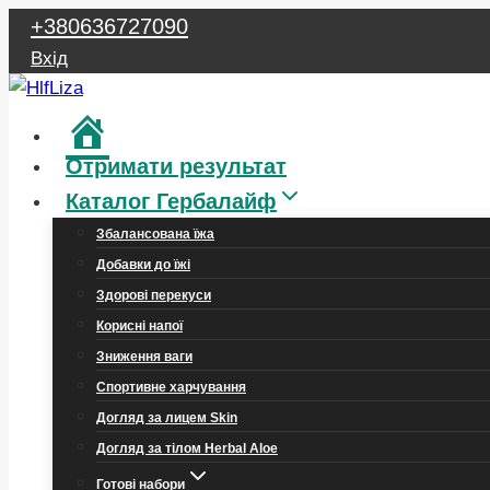
Перейти
+380636727090
до
Вхід
вмісту
Головна
Отримати результат
Каталог Гербалайф
Збалансована їжа
Добавки до їжі
Здорові перекуси
Корисні напої
Зниження ваги
Спортивне харчування
Догляд за лицем Skin
Догляд за тілом Herbal Aloe
Готові набори