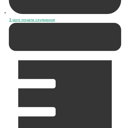
З чого почати схуднення