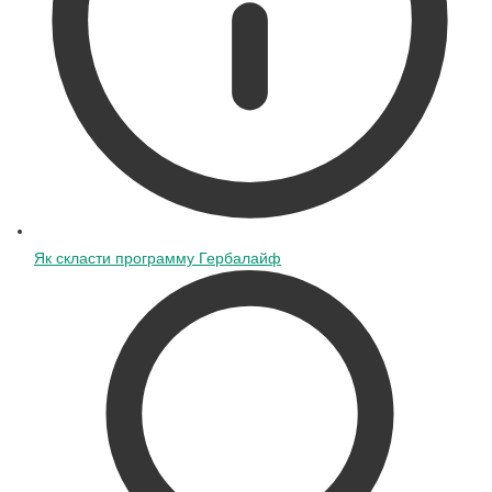
Як скласти программу Гербалайф