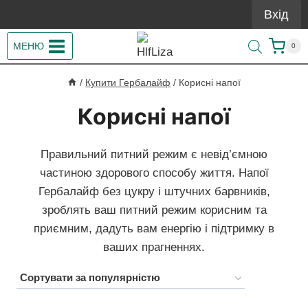
Перейти
Вхід
до
вмісту
МЕНЮ
0
/
Купити Гербалайф
/
Корисні напої
Корисні напої
Правильний питний режим є невід’ємною
частиною здорового способу життя. Напої
Гербалайф без цукру і штучних барвників,
зроблять ваш питний режим корисним та
приємним, дадуть вам енергію і підтримку в
ваших прагненнях.