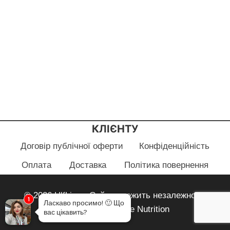
КЛІЄНТУ
Договір публічної оферти
Конфіденційність
Оплата
Доставка
Політика повернення
© 2026 HlfLiza - Сайт належить незалежному
1
Ласкаво просимо!
🙂
Що
партнеру Herbalife Nutrition
вас цікавить?