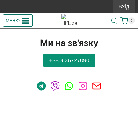
Перейти
Вхід
до
вмісту
МЕНЮ
0
Ми на зв’язку
+380636727090