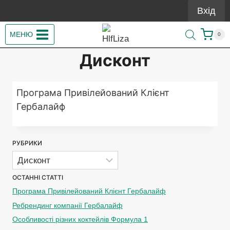
Перейти
Вхід
до
вмісту
МЕНЮ
0
Дисконт
Програма Привілейований Клієнт
Гербалайф
РУБРИКИ
Рубрики
ОСТАННІ СТАТТІ
Програма Привілейований Клієнт Гербалайф
Ребрендинг компанії Гербалайф
Особливості різних коктейлів Формула 1