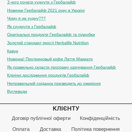
З чого почати худнути з Гербалайф
Новинки Гербалайф 2021 року в Україні
Чому я не худну???
Як схуднути з Гербалайф
Оригінальні продукти Гербалайф та підробки
Золотий стандарт якості Herbalife Nutrition
Кавун
Новинка! Протеиновый кофе Латте Макиато
Як правильно скласти програму харчування Гербалайф
Клінічні дослідження продуктів Гербалайф
Неправильний сніданок призводить до ожиріння
Вуглеводи
КЛІЄНТУ
Договір публічної оферти
Конфіденційність
Оплата
Доставка
Політика повернення