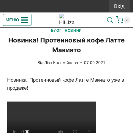
Перейти
Вхід
до
вмісту
МЕНЮ
0
БЛОГ
|
НОВИНИ
Новинка! Протеиновый кофе Латте
Макиато
Від
Ліза Коломійцева
07.09.2021
Новинка! Протеиновый кофе Латте Макиато уже в
продаже!