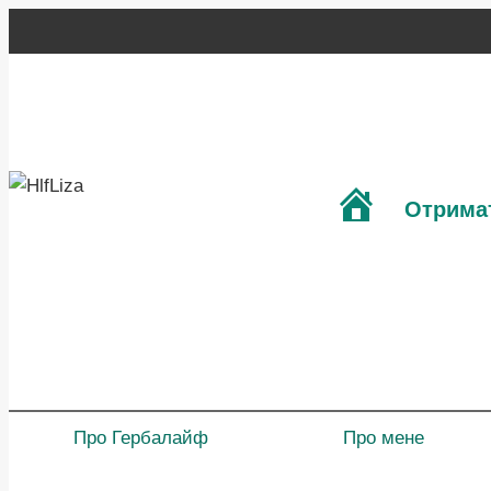
Перейти
до
вмісту
Головна
Отримат
Про Гербалайф
Про мене