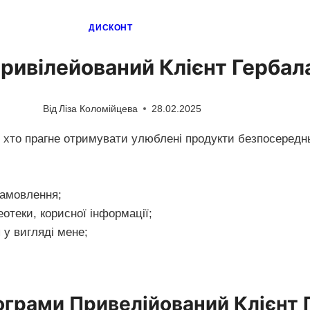
ДИСКОНТ
ривілейований Клієнт Герба
Від
Ліза Коломійцева
28.02.2025
 хто прагне отримувати улюблені продукти безпосереднь
амовлення;
теки, корисної інформації;
 у вигляді мене;
ограми Привелійований Клієнт