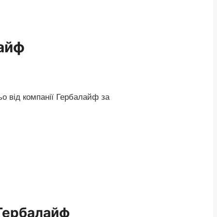
лайф
о від компанії Гербалайф за
 Гербалайф