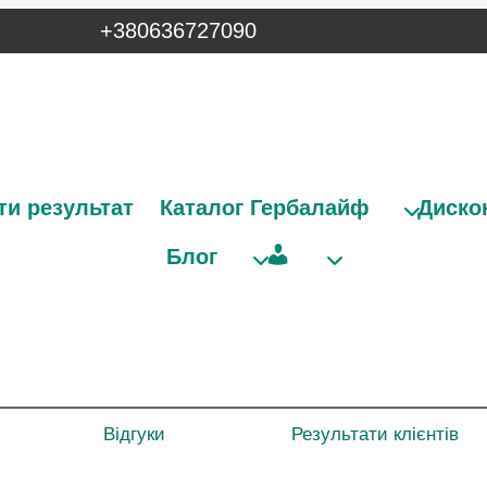
+380636727090
и результат
Каталог Гербалайф
Диско
Обліковий
Блог
запис
Відгуки
Результати клієнтів