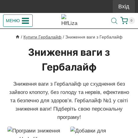
Перейти
Вхід
до
вмісту
МЕНЮ
0
/
Купити Гербалайф
/
Зниження ваги з Гербалайф
Зниження ваги з
Гербалайф
Зниження ваги з Гербалайф це схуднення без
зайвого клопоту, без голоду та нервів, ефективно
та безпечно для здоров’я. Гербалайф №1 у світі
зниження ваги! Підберіть свою персональну
програму!