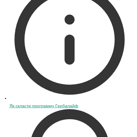
Як скласти программу Гербалайф