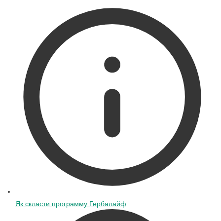
Як скласти программу Гербалайф