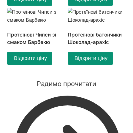
Протеїнові Чипси зі
Протеїнові батончики
смаком Барбекю
Шоколад-арахіс
Відкрити ціну
Відкрити ціну
Радимо прочитати