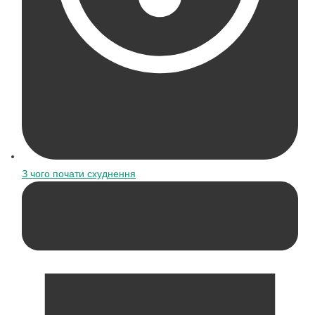
З чого почати схуднення