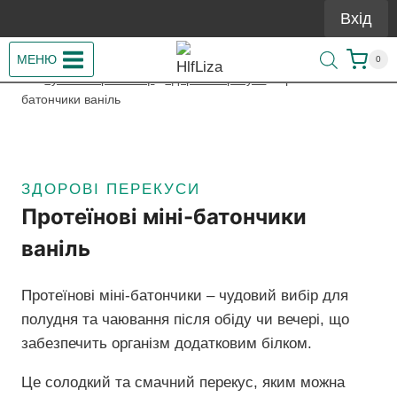
Перейти
Вхід
до
вмісту
МЕНЮ
0
/
Купити Гербалайф
/
Здорові перекуси
/
Протеїнові міні-
батончики ваніль
ЗДОРОВІ ПЕРЕКУСИ
Протеїнові міні-батончики
ваніль
Протеїнові міні-батончики – чудовий вибір для
полудня та чаювання після обіду чи вечері, що
забезпечить організм додатковим білком.
Це солодкий та смачний перекус, яким можна