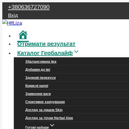
Перейти
+380636727090
до
Вхід
вмісту
Головна
Отримати результат
Каталог Гербалайф
Збалансована їжа
Добавки до їжі
Здорові перекуси
Корисні напої
Зниження ваги
Спортивне харчування
Догляд за лицем Skin
Догляд за тілом Herbal Aloe
Готові набори