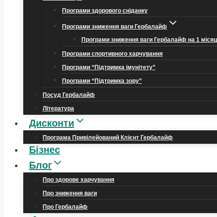
Програми здорового сніданку
Програми зниження ваги Гербалайф
Програми зниження ваги Гербалайф на 1 міся
Програми спортивного харчування
Програми “Підтримка імунітету”
Програми “Підтримка зору”
Посуд Гербалайф
Література
Дисконти
Програма Привілейований Клієнт Гербалайф
Бізнес
Блог
Про здорове харчування
Про зниження ваги
Про Гербалайф