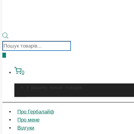
Пошук
товарів
0
У кошику немає товарів.
Про Гербалайф
Про мене
Відгуки