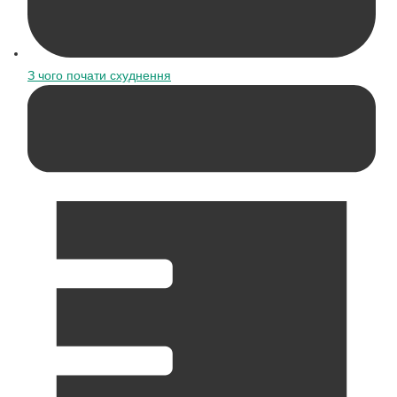
З чого почати схуднення