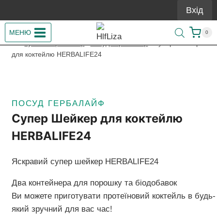
Перейти
Вхід
до
вмісту
МЕНЮ
0
/
Купити Гербалайф
/
Посуд Гербалайф
/
Супер Шейкер
для коктейлю HERBALIFE24
ПОСУД ГЕРБАЛАЙФ
Супер Шейкер для коктейлю
HERBALIFE24
Яскравий супер шейкер HERBALIFE24
Два контейнера для порошку та біодобавок
Ви можете приготувати протеїновий коктейль в будь-
який зручний для вас час!