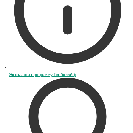
Як скласти программу Гербалайф