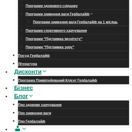
Програми здорового сніданку
Програми зниження ваги Гербалайф
Програми зниження ваги Гербалайф на 1 місяць
Програми спортивного харчування
Програми “Підтримка імунітету”
Програми “Підтримка зору”
Посуд Гербалайф
Література
Дисконти
Програма Привілейований Клієнт Гербалайф
Бізнес
Блог
Про здорове харчування
Про зниження ваги
Про Гербалайф
Обліковий