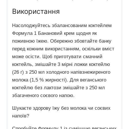
Використання
Насолоджуйтесь збалансованим коктейлем
Формула 1 Банановий крем щодня як
поживною їжею. Обережно збовтайте банку
перед кожним використанням, оскільки вміст
може осісти. Щоб приготувати смачний
коктейль, змішайте 3 мірні ложки коктейлю
(26 г) з 250 мл холодного напівзнежиреного
молока (1,5 % жирності). Для веганського
коктейлю без лактози змішайте з 250 мл
збагаченого соєвого напою.
Шукаєте здорову їжу без молока чи соєвих
напоїв?
Спробуйте Формулу 1 із сумішшю веганських