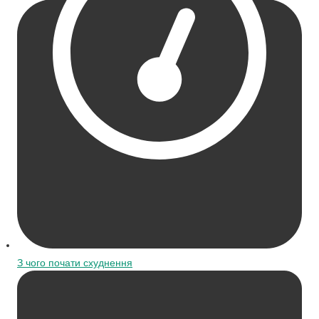
З чого почати схуднення