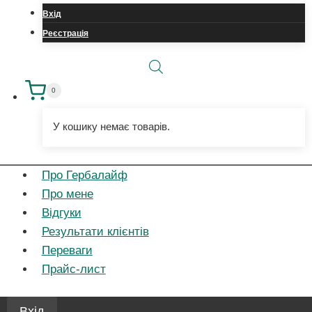
запис
Вхід
Реєстрація
0
У кошику немає товарів.
Про Гербалайф
Про мене
Відгуки
Результати клієнтів
Переваги
Прайс-лист
Вхід