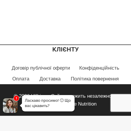
КЛІЄНТУ
Договір публічної оферти
Конфіденційність
Оплата
Доставка
Політика повернення
© 2026 HlfLiza - Сайт належить незалежному
1
Ласкаво просимо!
🙂
Що
партнеру Herbalife Nutrition
вас цікавить?
Огляд кошика