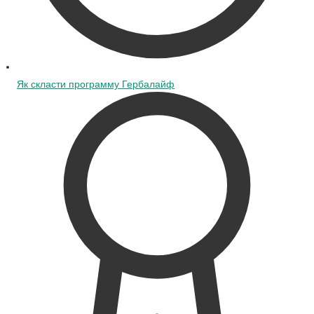
Як скласти программу Гербалайф