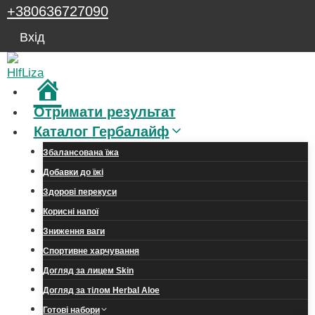
Перейти
+380636727090
до
Вхід
вмісту
Головна
Отримати результат
Каталог Гербалайф
Збалансована їжа
Добавки до їжі
Здорові перекуси
Корисні напої
Зниження ваги
Спортивне харчування
Догляд за лицем Skin
Догляд за тілом Herbal Aloe
Готові набори