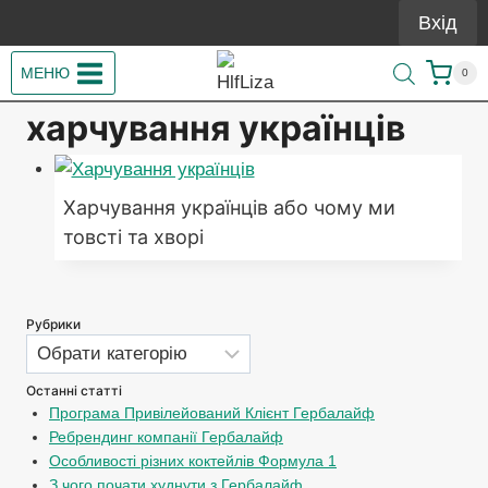
Перейти
Вхід
до
вмісту
МЕНЮ
0
харчування українців
Харчування українців або чому ми
товсті та хворі
Рубрики
Рубрики
Останні статті
Програма Привілейований Клієнт Гербалайф
Ребрендинг компанії Гербалайф
Особливості різних коктейлів Формула 1
З чого почати худнути з Гербалайф