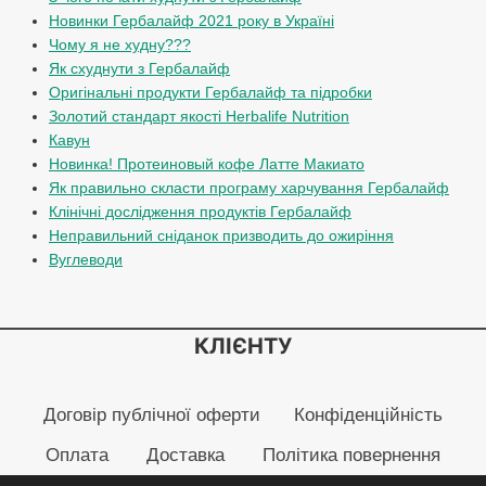
Новинки Гербалайф 2021 року в Україні
Чому я не худну???
Як схуднути з Гербалайф
Оригінальні продукти Гербалайф та підробки
Золотий стандарт якості Herbalife Nutrition
Кавун
Новинка! Протеиновый кофе Латте Макиато
Як правильно скласти програму харчування Гербалайф
Клінічні дослідження продуктів Гербалайф
Неправильний сніданок призводить до ожиріння
Вуглеводи
КЛІЄНТУ
Договір публічної оферти
Конфіденційність
Оплата
Доставка
Політика повернення