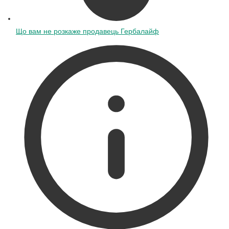
Що вам не розкаже продавець Гербалайф