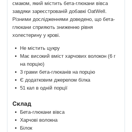
смаком, який містить бета-глюкани вівса
завдяки зареєстрованій добавкі OatWell.
Різними дослідженнями доведено, що бета-
глюкани сприяють зниженню рівня
холестерину у крові.
Не містить цукру
Має високий вміст харчових волокон (6 г
на порцію)
3 грами бета-глюканів на порцію
Є додатковим джерелом білка
51 кал в одній порції
Склад
Бета-глюкани вівса
Харчові волокна
Білок