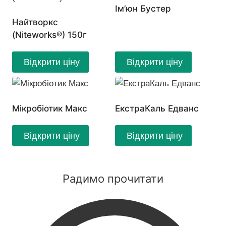
Ім’юн Бустер
Найтворкс
(Niteworks®) 150г
Відкрити ціну
Відкрити ціну
Мікробіотик Макс
ЕкстраКаль Едванс
Відкрити ціну
Відкрити ціну
Радимо прочитати