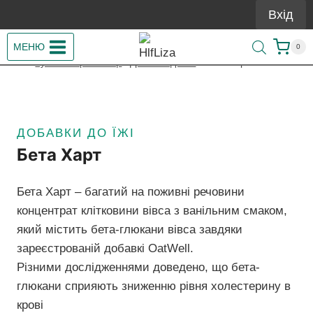
Перейти
Вхід
до
вмісту
МЕНЮ
0
/
Купити Гербалайф
/
Добавки до їжі
/
Бета Харт
ДОБАВКИ ДО ЇЖІ
Бета Харт
Бета Харт – багатий на поживні речовини
концентрат клітковини вівса з ванільним смаком,
який містить бета-глюкани вівса завдяки
зареєстрованій добавкі OatWell.
Різними дослідженнями доведено, що бета-
глюкани сприяють зниженню рівня холестерину в
крові