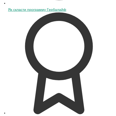
Як скласти программу Гербалайф