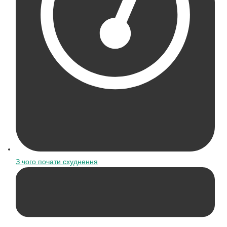
З чого почати схуднення