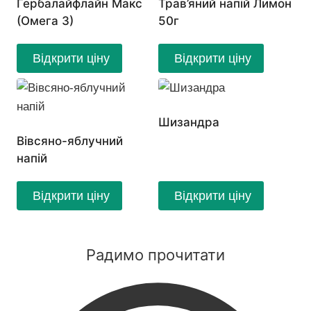
Гербалайфлайн Макс
Трав’яний напій Лимон
(Омега 3)
50г
Відкрити ціну
Відкрити ціну
Шизандра
Вівсяно-яблучний
напій
Відкрити ціну
Відкрити ціну
Радимо прочитати