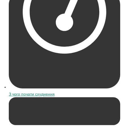
З чого почати схуднення