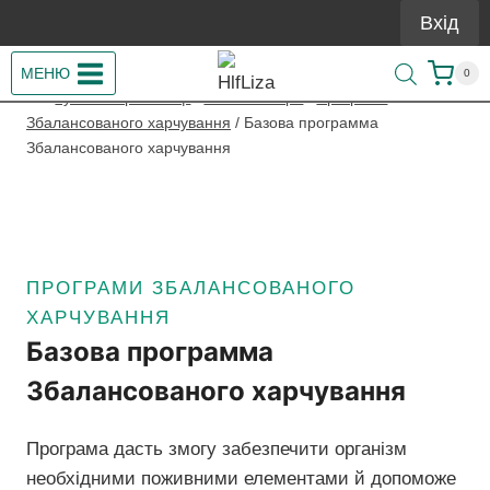
Перейти
Вхід
до
вмісту
МЕНЮ
0
/
Купити Гербалайф
/
Готові набори
/
Програми
Збалансованого харчування
/
Базова программа
Збалансованого харчування
ПРОГРАМИ ЗБАЛАНСОВАНОГО
ХАРЧУВАННЯ
Базова программа
Збалансованого харчування
Програма дасть змогу забезпечити організм
необхідними поживними елементами й допоможе