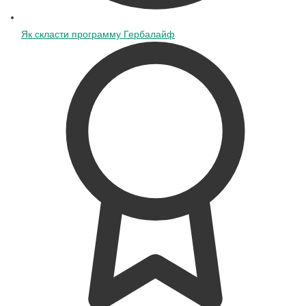
Як скласти программу Гербалайф