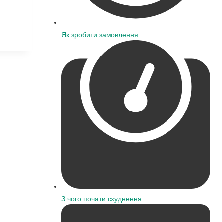
Як зробити замовлення
З чого почати схуднення