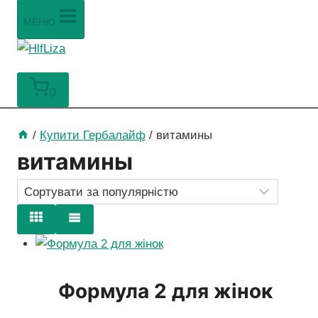
МЕНЮ
0
/
Купити Гербалайф
/
витамины
витамины
Формула 2 для жінок