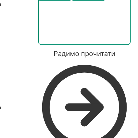
а
Радимо прочитати
а