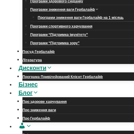
Програми здорового сніданку
Програми зниження ваги Гербалайф
Програми зниження ваги Гербалайф на 1 місяць
Програми спортивного харчування
Програми “Підтримка імунітету”
Програми “Підтримка зору”
Посуд Гербалайф
Література
Дисконти
Програма Привілейований Клієнт Гербалайф
Бізнес
Блог
Про здорове харчування
Про зниження ваги
Про Гербалайф
Обліковий
запис