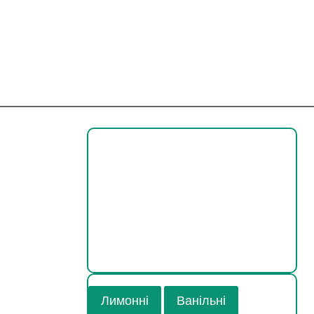
Знижка до 35%
Ціни та система дисконту
Дізнатись
Лимонні
Ванільні