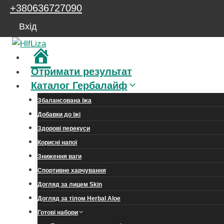
Перейти
+380636727090
до
Вхід
вмісту
Головна
Отримати результат
Каталог Гербалайф
Збалансована їжа
Добавки до їжі
Здорові перекуси
Корисні напої
Зниження ваги
Спортивне харчування
Догляд за лицем Skin
Догляд за тілом Herbal Aloe
Готові набори