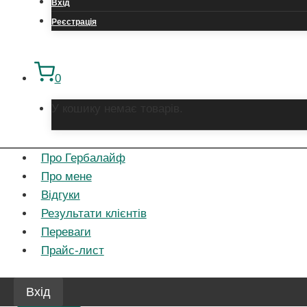
Вхід
Реєстрація
0
У кошику немає товарів.
Про Гербалайф
Про мене
Відгуки
Результати клієнтів
Переваги
Прайс-лист
Вхід