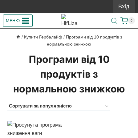
Перейти
Вхід
до
вмісту
МЕНЮ
0
/
Купити Гербалайф
/
Програми від 10 продуктів з
нормальною знижкою
Програми від 10
продуктів з
нормальною знижкою