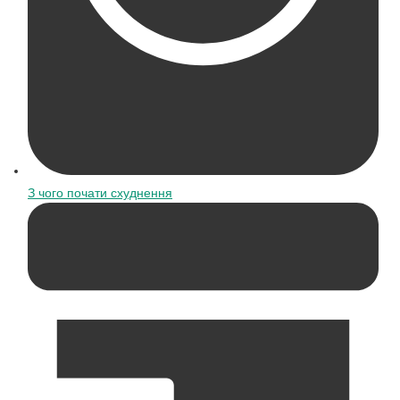
З чого почати схуднення