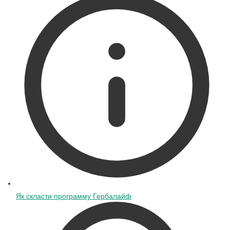
Як скласти программу Гербалайф