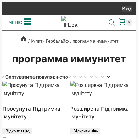
Перейти
Вхід
до
вмісту
МЕНЮ
0
/
Купити Гербалайф
/
программа иммунитет
программа иммунитет
Просунута Підтримка
Розширена Підтримка
імунітету
імунітету
Відкрити ціну
Відкрити ціну