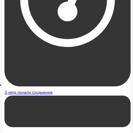
З чого почати схуднення