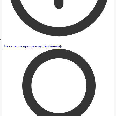
Як скласти программу Гербалайф